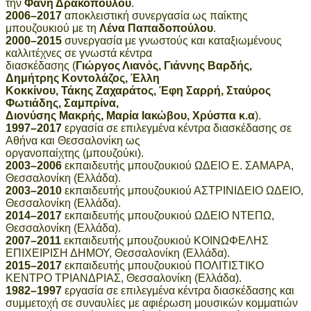
την
Φανη Δρακοπουλου
.
2006–2017
αποκλειστική συνεργασία ως παίκτης
μπουζουκιού με τη
Λένα Παπαδοπούλου
.
2000–2015
συνεργασία με γνωστούς και καταξιωμένους
καλλιτέχνες σε γνωστά κέντρα
διασκέδασης (
Γιώργος Λιανός, Γιάννης Βαρδής,
Δημήτρης Κοντολάζος, Έλλη
Κοκκίνου, Τάκης Ζαχαράτος, Έφη Σαρρή, Σταύρος
Φωτιάδης, Σαμπρίνα,
Διονύσης Μακρής, Μαρία Ιακώβου, Χρύσπα κ.α
).
1997–2017
εργασία σε επιλεγμένα κέντρα διασκέδασης σε
Αθήνα και Θεσσαλονίκη ως
οργανοπαίχτης (μπουζούκι).
2003–2006
εκπαιδευτής μπουζουκιού ΩΔΕΙΟ Ε. ΣΑΜΑΡΑ,
Θεσσαλονίκη (Ελλάδα).
2003–2010
εκπαιδευτής μπουζουκιού ΑΣΤΡΙΝΙΔΕΙΟ ΩΔΕΙΟ,
Θεσσαλονίκη (Ελλάδα).
2014–2017
εκπαιδευτής μπουζουκιού ΩΔΕΙΟ ΝΤΕΠΩ,
Θεσσαλονίκη (Ελλάδα).
2007–2011
εκπαιδευτής μπουζουκιού ΚΟΙΝΩΦΕΛΗΣ
ΕΠΙΧΕΙΡΙΣΗ ΔΗΜΟΥ, Θεσσαλονίκη (Ελλάδα).
2015–2017
εκπαιδευτής μπουζουκιού ΠΟΛΙΤΙΣΤΙΚΟ
ΚΕΝΤΡΟ ΤΡΙΑΝΔΡΙΑΣ, Θεσσαλονίκη (Ελλάδα).
1982–1997
εργασία σε επιλεγμένα κέντρα διασκέδασης και
συμμετοχή σε συναυλίες με αφιέρωση μουσικών κομματιών